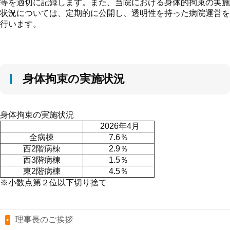
等を適切に記録します。また、当院における身体的拘束の実施
状況については、定期的に公開し、透明性を持った病院運営を
行います。
身体拘束の実施状況
身体拘束の実施状況
2026年4月
全病棟
7.6％
西2階病棟
2.9％
西3階病棟
1.5％
東2階病棟
4.5％
※小数点第２位以下切り捨て
理事長のご挨拶